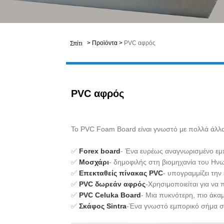
>
Προϊόντα
>
PVC αφρός
Σπίτι
PVC αφρός
Το PVC Foam Board είναι γνωστό με πολλά άλλα 
✅
Forex board
- Ένα ευρέως αναγνωρισμένο εμ
✅
Μοσχάρι
- δημοφιλής στη βιομηχανία του Ην
✅
Επεκταθείς πίνακας PVC
- υπογραμμίζει την
✅
PVC δωρεάν αφρός
-Χρησιμοποιείται για να
✅
PVC Celuka Board
- Μια πυκνότερη, πιο άκ
✅
Σκάφος Sintra
-Ένα γνωστό εμπορικό σήμα συ