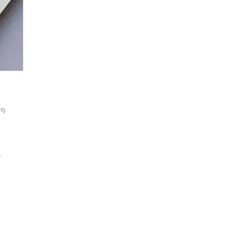
ση.
.