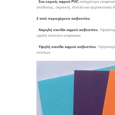
Συν-εκροές αφρού PVC
-σκληρότερη επιφάνεια
απόδοσης, σήμανση, έπιπλα και αρχιτεκτονική 
2 από περιεχόμενο ασβεστίου
Χαμηλή σανίδα αφρού ασβεστίου
- Υψηλότερ
υψηλή ποιότητα επιφάνειας.
Υψηλή σανίδα αφρού ασβεστίου
- Υψηλότερη
επίπλων.