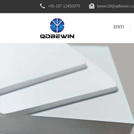
+86-197-13450079
bewin19@qdbewin.c
ΣΠΊΤΙ