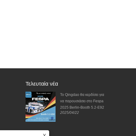
Τελευταία νέα
νήσεις από το
Το Qingdao θα κερδίσει για
- Ανυπομονώ
να παρουσιάσει στο Fespa
ενη συνάντησή
2025 Berlin-Booth 5.2-E92
2025/04/22
από την Κίνα
2025/04/11
X