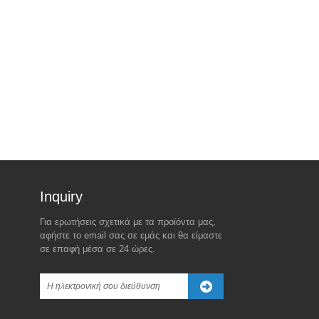
Inquiry For Pricelist
Για ερωτήσεις σχετικά με τα προϊόντα μας,
Ο πραγματικός λόγος πίσω
Η νέα δασμολογική απειλή
αφήστε το email σας σε εμάς και θα είμαστε
από το παγκόσμιο τιμολόγιο
του Trump εναντίον της
σε επαφή μέσα σε 24 ώρες.
90 ημερών του Trump-εκτός
China Sparks Global Market
Turbulence
2025/04/08