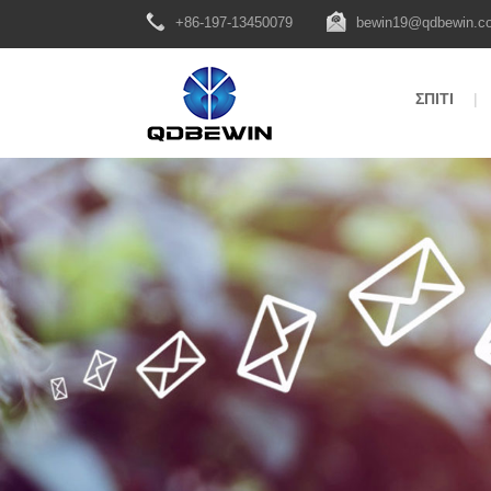
+86-197-13450079
bewin19@qdbewin.c
ΣΠΊΤΙ