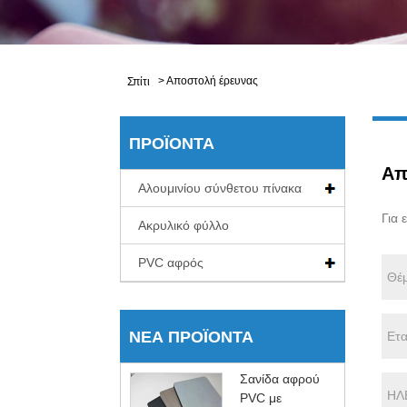
>
Αποστολή έρευνας
Σπίτι
ΠΡΟΪΌΝΤΑ
Απ
Αλουμινίου σύνθετου πίνακα
Για 
Ακρυλικό φύλλο
PVC αφρός
ΝΈΑ ΠΡΟΪΌΝΤΑ
Σανίδα αφρού
PVC με