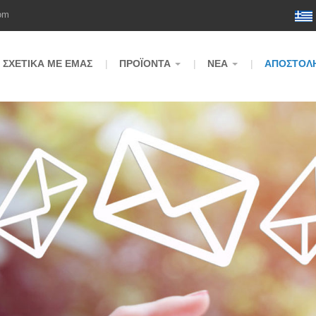
om
ΣΧΕΤΙΚΆ ΜΕ ΕΜΆΣ
ΠΡΟΪΌΝΤΑ
ΝΈΑ
ΑΠΟΣΤΟΛΉ