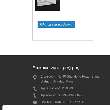
Όλα τα νέα προϊόντα
Επικοινωνήστε μαζί μας
Διεύθυνση: No.40 Shandong Road, Shinan
Μεγάλες αναμ
District, Qingdao, Κίνα
DPES 2025 
για την επόμ
Τηλ:
+86-197-13450079
μας!
Τηλέφωνο:
+86-197-13450079
2025/02/21
ΗΛΕΚΤΡΟΝΙΚΗ ΔΙΕΥΘΥΝΣΗ:
bewin19@qdbewin.com