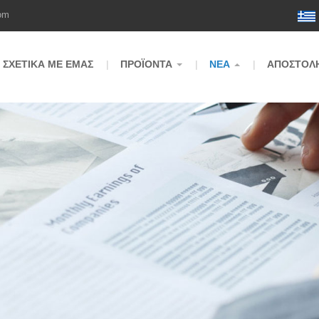
om
ΣΧΕΤΙΚΆ ΜΕ ΕΜΆΣ
ΠΡΟΪΌΝΤΑ
ΝΈΑ
ΑΠΟΣΤΟΛΉ