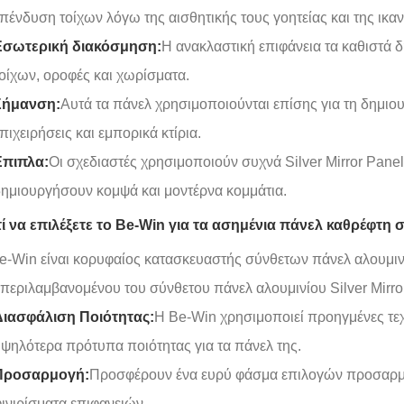
πένδυση τοίχων λόγω της αισθητικής τους γοητείας και της ικαν
Εσωτερική διακόσμηση:
Η ανακλαστική επιφάνεια τα καθιστά 
οίχων, οροφές και χωρίσματα.
Σήμανση:
Αυτά τα πάνελ χρησιμοποιούνται επίσης για τη δημιο
πιχειρήσεις και εμπορικά κτίρια.
Επιπλα:
Οι σχεδιαστές χρησιμοποιούν συχνά Silver Mirror Pane
ημιουργήσουν κομψά και μοντέρνα κομμάτια.
τί να επιλέξετε το Be-Win για τα ασημένια πάνελ καθρέφτη 
e-Win είναι κορυφαίος κατασκευαστής σύνθετων πάνελ αλουμιν
περιλαμβανομένου του σύνθετου πάνελ αλουμινίου Silver Mirror.
Διασφάλιση Ποιότητας:
Η Be-Win χρησιμοποιεί προηγμένες τεχ
ψηλότερα πρότυπα ποιότητας για τα πάνελ της.
Προσαρμογή:
Προσφέρουν ένα ευρύ φάσμα επιλογών προσαρμο
ινιρίσματα επιφανειών.