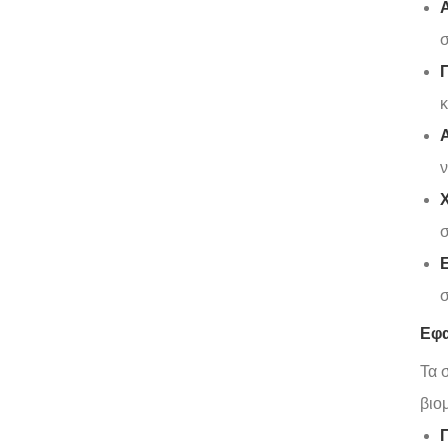
σ
κ
Α
ν
σ
Ε
σ
Εφα
Τα 
βιο