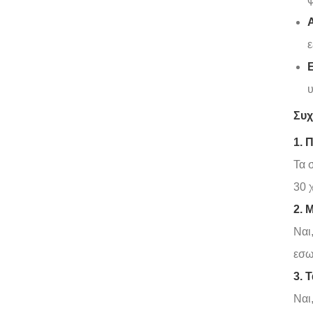
ε
Ε
υ
Συχ
1. 
Τα 
30 
2. 
Ναι
εσω
3. 
Ναι