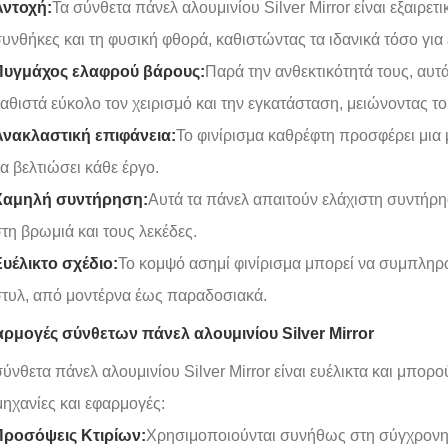
Αντοχή:
Τα σύνθετα πάνελ αλουμινίου Silver Mirror είναι εξαιρετι
υνθήκες και τη φυσική φθορά, καθιστώντας τα ιδανικά τόσο για
Πυγμάχος ελαφρού βάρους:
Παρά την ανθεκτικότητά τους, αυτά
αθιστά εύκολο τον χειρισμό και την εγκατάσταση, μειώνοντας το
νακλαστική επιφάνεια:
Το φινίρισμα καθρέφτη προσφέρει μια
α βελτιώσει κάθε έργο.
Χαμηλή συντήρηση:
Αυτά τα πάνελ απαιτούν ελάχιστη συντήρη
τη βρωμιά και τους λεκέδες.
υέλικτο σχέδιο:
Το κομψό ασημί φινίρισμα μπορεί να συμπληρώ
τυλ, από μοντέρνα έως παραδοσιακά.
ρμογές σύνθετων πάνελ αλουμινίου Silver Mirror
σύνθετα πάνελ αλουμινίου Silver Mirror είναι ευέλικτα και μπο
μηχανίες και εφαρμογές:
Προσόψεις Κτιρίων:
Χρησιμοποιούνται συνήθως στη σύγχρονη α