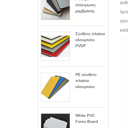
ανθ
επίστρωση
μεμβράνης
λει
σύν
κατ
Σύνθετο πλαίσιο
αλουμινίου
PVDF
PE σύνθετο
πλαίσιο
αλουμινίου
White PVC
Forex Board