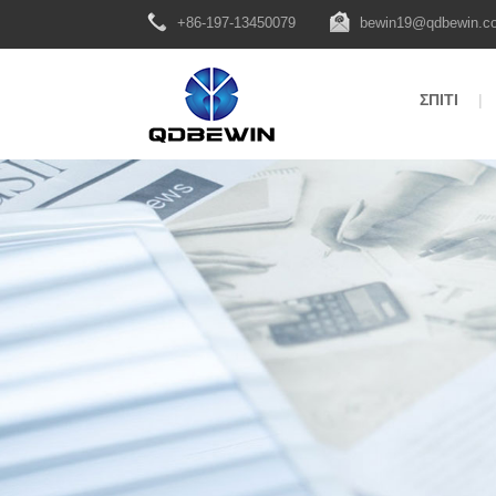
+86-197-13450079
bewin19@qdbewin.c
ΣΠΊΤΙ