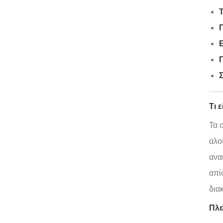
Τ
Π
Ε
Γ
Σ
Τι 
Τα 
αλο
ανα
απί
δια
Πλε