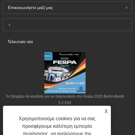
Επικοινωνήστε μαζί μας
Inquiry For Pricelist
Τελευταία νέα
Το Qingdao θα κερδίσει για να παρουσιάσει στο Fespa 2025 Berlin-Booth
5.2-E92
X
2025/04/22
Χρησιμοποιούμε cookies για να σας
προσφέρουμε καλύτερη εμπειρία
περιήγησης, να αναλύσουμε την