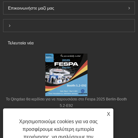
Επικοινωνήστε μαζί μας
Inquiry For Pricelist
Τελευταία νέα
Το Qingdao θα κερδίσει για να παρουσιάσει στο Fespa 2025 Berlin-Booth
5.2-E92
X
2025/04/22
Χρησιμοποιούμε cookies για να σας
προσφέρουμε καλύτερη εμπειρία
περιήγησης, να αναλύσουμε την