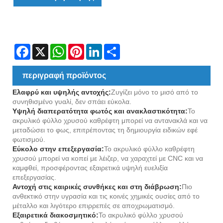
Facebook
X
WhatsApp
Pinterest
LinkedIn
Share
περιγραφή προϊόντος
Ελαφρύ και υψηλής αντοχής:
Ζυγίζει μόνο το μισό από το
συνηθισμένο γυαλί, δεν σπάει εύκολα.
Υψηλή διαπερατότητα φωτός και ανακλαστικότητα:
Το
ακρυλικό φύλλο χρυσού καθρέφτη μπορεί να αντανακλά και να
μεταδώσει το φως, επιτρέποντας τη δημιουργία ειδικών εφέ
φωτισμού.
Εύκολο στην επεξεργασία:
Το ακρυλικό φύλλο καθρέφτη
χρυσού μπορεί να κοπεί με λέιζερ, να χαραχτεί με CNC και να
καμφθεί, προσφέροντας εξαιρετικά υψηλή ευελιξία
επεξεργασίας.
Αντοχή στις καιρικές συνθήκες και στη διάβρωση:
Πιο
ανθεκτικό στην υγρασία και τις κοινές χημικές ουσίες από το
μέταλλο και λιγότερο επιρρεπές σε αποχρωματισμό.
Εξαιρετικά διακοσμητικό:
Το ακρυλικό φύλλο χρυσού